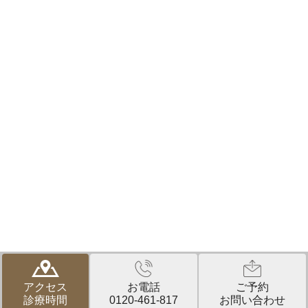
© おかだ矯正歯科クリニック｜神戸市北区・三田市の矯正歯科なら、相
談から検査、診断まですべて無料。確かな技術と実績で評判の、おかだ
アクセス
お電話
ご予約
矯正歯科クリニック
診療時間
0120-461-817
お問い合わせ