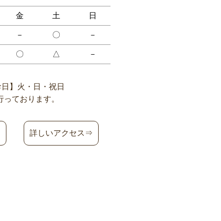
金
土
日
－
〇
－
〇
△
－
休診日】火・日・祝日
行っております。
詳しいアクセス⇒