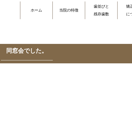
歯並びと
矯
ホーム
当院の特徴
残存歯数
に
同窓会でした。